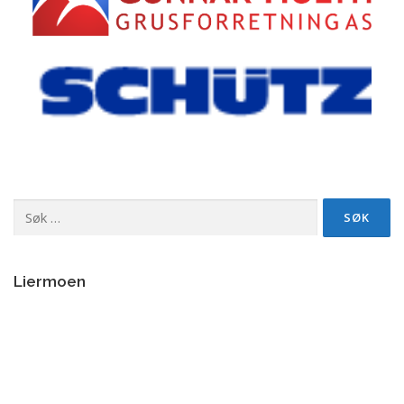
Søk
etter:
Liermoen