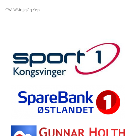
rTWiiWMr JJqGq Yep