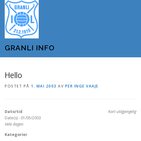
Gå
til
innhold
GRANLI INFO
HJEM
GRANLI IL
KUNSTSNØANLEGGET
Hello
POSTET PÅ
1. MAI 2003
AV
PER INGE VAAJE
ANDRE LAG OG FORENINGER
ARRANGEMENTER
Dato/tid
Kart utilgjengelig
OM GRANLI INFO
Date(s) - 01/05/2003
Hele dagen
Kategorier