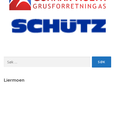
Søk
etter:
Liermoen