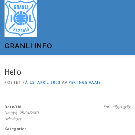
Gå
til
innhold
GRANLI INFO
HJEM
GRANLI IL
KUNSTSNØANLEGGET
Hello
POSTET PÅ
25. APRIL 2003
AV
PER INGE VAAJE
ANDRE LAG OG FORENINGER
ARRANGEMENTER
Dato/tid
Kart utilgjengelig
OM GRANLI INFO
Date(s) - 25/04/2003
Hele dagen
Kategorier