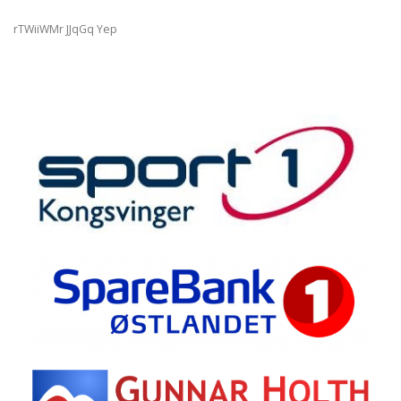
rTWiiWMr JJqGq Yep