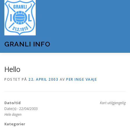
Gå
til
innhold
GRANLI INFO
HJEM
GRANLI IL
KUNSTSNØANLEGGET
Hello
POSTET PÅ
22. APRIL 2003
AV
PER INGE VAAJE
ANDRE LAG OG FORENINGER
ARRANGEMENTER
Dato/tid
Kart utilgjengelig
OM GRANLI INFO
Date(s) - 22/04/2003
Hele dagen
Kategorier