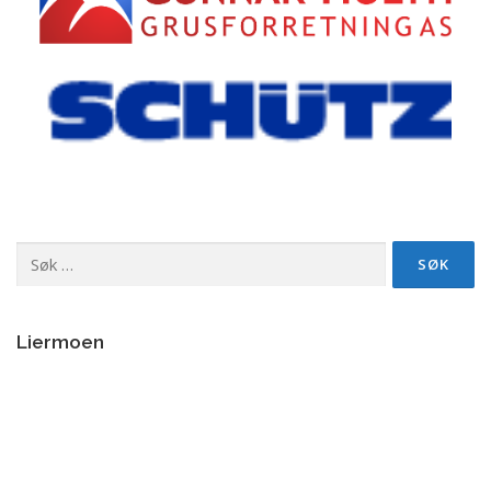
Søk
etter:
Liermoen