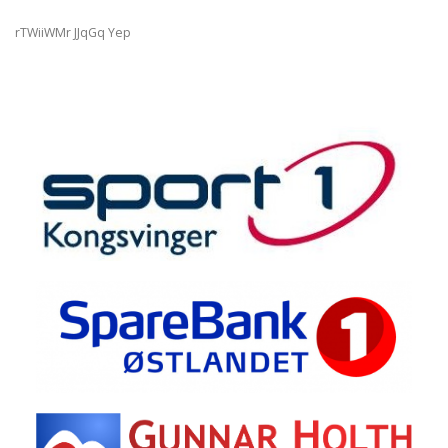
rTWiiWMr JJqGq Yep