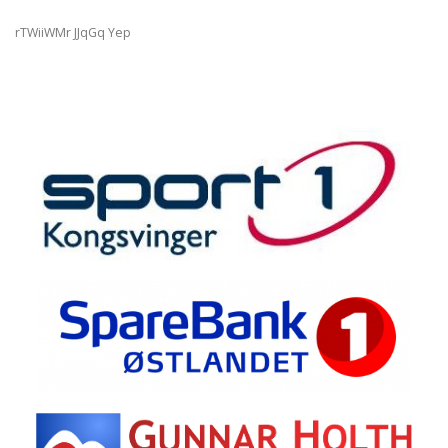
rTWiiWMr JJqGq Yep