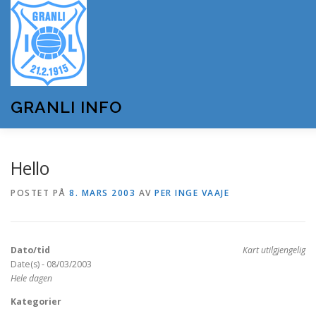
Gå
til
innhold
GRANLI INFO
HJEM
GRANLI IL
KUNSTSNØANLEGGET
Hello
POSTET PÅ
8. MARS 2003
AV
PER INGE VAAJE
ANDRE LAG OG FORENINGER
ARRANGEMENTER
Dato/tid
Kart utilgjengelig
OM GRANLI INFO
Date(s) - 08/03/2003
Hele dagen
Kategorier