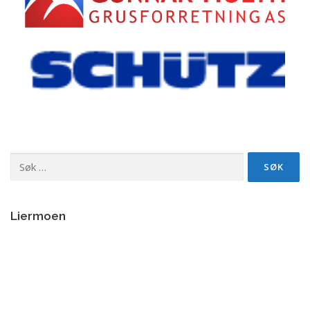
Søk
etter:
Liermoen