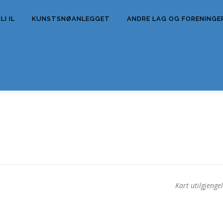
I IL
KUNSTSNØANLEGGET
ANDRE LAG OG FORENINGE
Kart utilgjengel