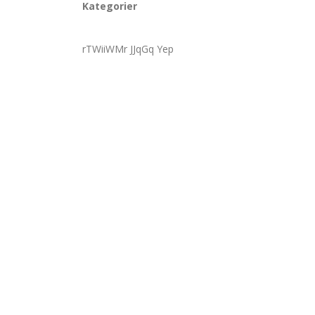
Kategorier
rTWiiWMr JJqGq Yep