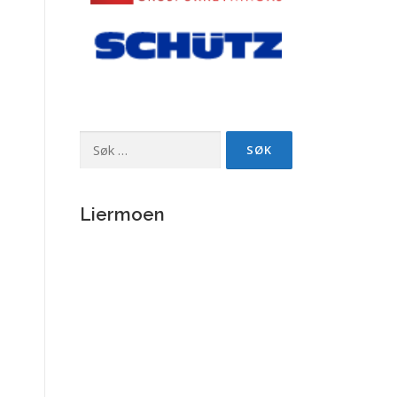
Søk
etter:
Liermoen