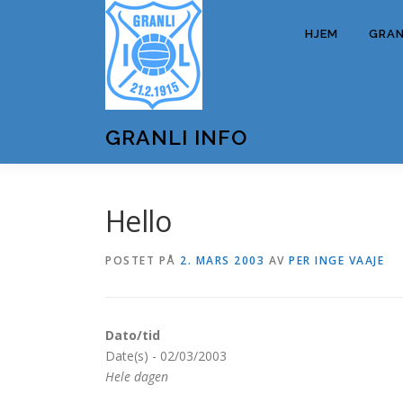
Gå
til
HJEM
GRANL
innhold
GRANLI INFO
Hello
POSTET PÅ
2. MARS 2003
AV
PER INGE VAAJE
Dato/tid
Date(s) - 02/03/2003
Hele dagen