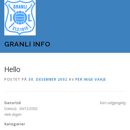
Gå
til
innhold
GRANLI INFO
HJEM
GRANLI IL
KUNSTSNØANLEGGET
Hello
POSTET PÅ
30. DESEMBER 2002
AV
PER INGE VAAJE
ANDRE LAG OG FORENINGER
ARRANGEMENTER
Dato/tid
Kart utilgjengelig
OM GRANLI INFO
Date(s) - 30/12/2002
Hele dagen
Kategorier