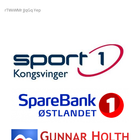
rTWiiWMr JJqGq Yep