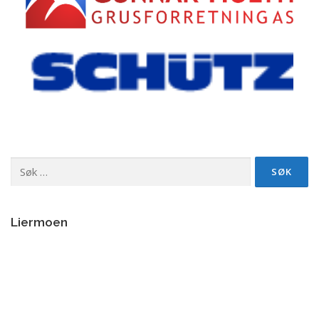
Søk
etter:
Liermoen