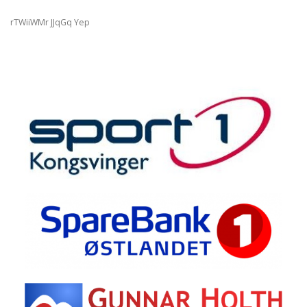
rTWiiWMr JJqGq Yep