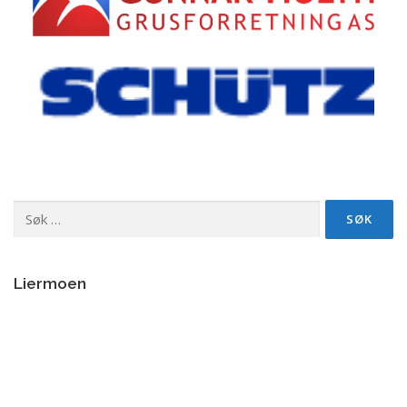
Søk
etter:
Liermoen