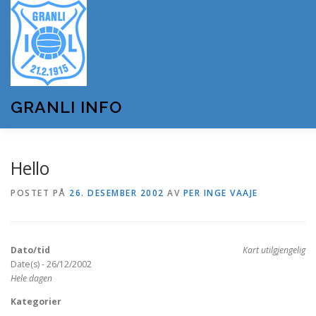
Gå
til
innhold
GRANLI INFO
HJEM
GRANLI IL
KUNSTSNØANLEGGET
Hello
POSTET PÅ
26. DESEMBER 2002
AV
PER INGE VAAJE
ANDRE LAG OG FORENINGER
ARRANGEMENTER
Dato/tid
Kart utilgjengelig
OM GRANLI INFO
Date(s) - 26/12/2002
Hele dagen
Kategorier