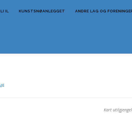
I IL
KUNSTSNØANLEGGET
ANDRE LAG OG FORENINGE
JE
Kart utilgjengel