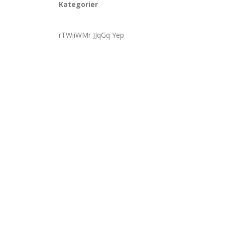
Kategorier
rTWiiWMr JJqGq Yep