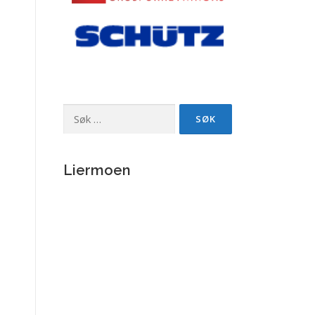
Søk
etter:
Liermoen