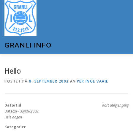
Gå
til
innhold
GRANLI INFO
HJEM
GRANLI IL
KUNSTSNØANLEGGET
Hello
POSTET PÅ
8. SEPTEMBER 2002
AV
PER INGE VAAJE
ANDRE LAG OG FORENINGER
ARRANGEMENTER
Dato/tid
Kart utilgjengelig
OM GRANLI INFO
Date(s) - 08/09/2002
Hele dagen
Kategorier