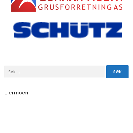
Søk
etter:
Liermoen