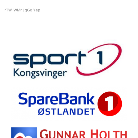
rTWiiWMr JJqGq Yep