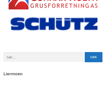
Søk
etter:
Liermoen