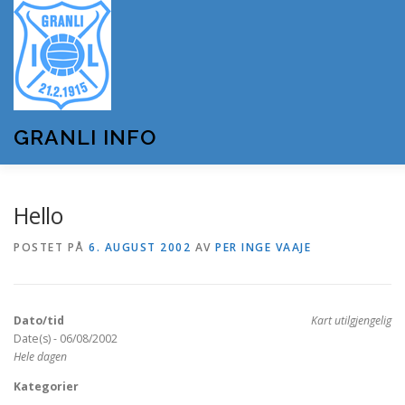
Gå
til
innhold
GRANLI INFO
HJEM
GRANLI IL
KUNSTSNØANLEGGET
Hello
POSTET PÅ
6. AUGUST 2002
AV
PER INGE VAAJE
ANDRE LAG OG FORENINGER
ARRANGEMENTER
Dato/tid
Kart utilgjengelig
OM GRANLI INFO
Date(s) - 06/08/2002
Hele dagen
Kategorier