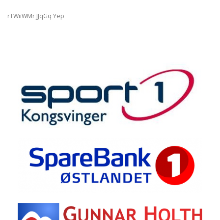
rTWiiWMr JJqGq Yep