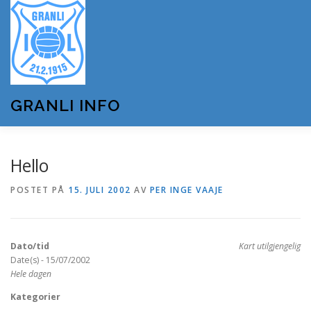
Gå
til
innhold
GRANLI INFO
HJEM
GRANLI IL
KUNSTSNØANLEGGET
Hello
POSTET PÅ
15. JULI 2002
AV
PER INGE VAAJE
ANDRE LAG OG FORENINGER
ARRANGEMENTER
Dato/tid
Kart utilgjengelig
OM GRANLI INFO
Date(s) - 15/07/2002
Hele dagen
Kategorier