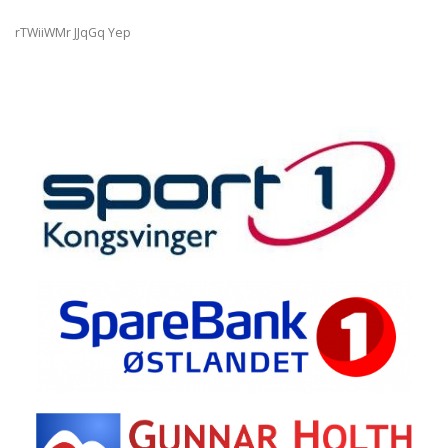
rTWiiWMr JJqGq Yep