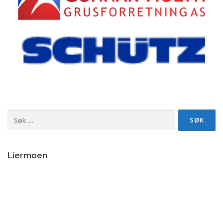
Søk
etter:
Liermoen