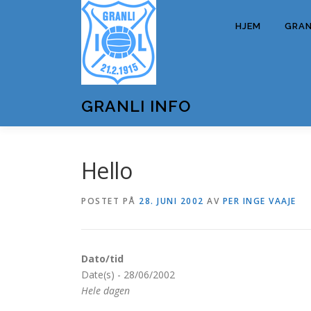
Gå
til
HJEM
GRANL
innhold
GRANLI INFO
Hello
POSTET PÅ
28. JUNI 2002
AV
PER INGE VAAJE
Dato/tid
Date(s) - 28/06/2002
Hele dagen