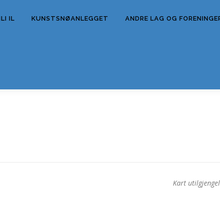
I IL
KUNSTSNØANLEGGET
ANDRE LAG OG FORENINGE
Kart utilgjengel