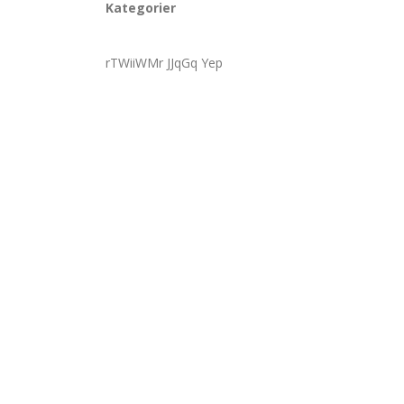
Kategorier
rTWiiWMr JJqGq Yep