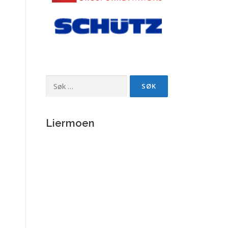
Søk
etter:
Liermoen