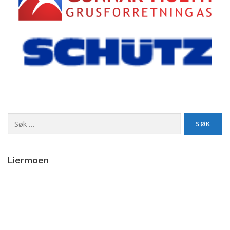
Søk
etter:
Liermoen