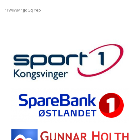
rTWiiWMr JJqGq Yep