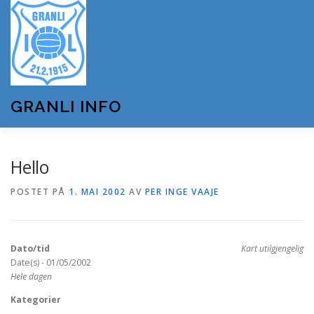
Gå
til
innhold
GRANLI INFO
HJEM
GRANLI IL
KUNSTSNØANLEGGET
Hello
POSTET PÅ
1. MAI 2002
AV
PER INGE VAAJE
ANDRE LAG OG FORENINGER
ARRANGEMENTER
Dato/tid
Kart utilgjengelig
OM GRANLI INFO
Date(s) - 01/05/2002
Hele dagen
Kategorier