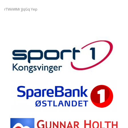
rTWiiWMr JJqGq Yep