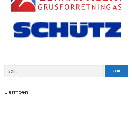
Søk
etter:
Liermoen