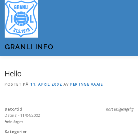
Gå
til
innhold
GRANLI INFO
HJEM
GRANLI IL
KUNSTSNØANLEGGET
Hello
POSTET PÅ
11. APRIL 2002
AV
PER INGE VAAJE
ANDRE LAG OG FORENINGER
ARRANGEMENTER
Dato/tid
Kart utilgjengelig
OM GRANLI INFO
Date(s) - 11/04/2002
Hele dagen
Kategorier