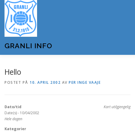
Gå
til
innhold
GRANLI INFO
HJEM
GRANLI IL
KUNSTSNØANLEGGET
Hello
POSTET PÅ
10. APRIL 2002
AV
PER INGE VAAJE
ANDRE LAG OG FORENINGER
ARRANGEMENTER
Dato/tid
Kart utilgjengelig
OM GRANLI INFO
Date(s) - 10/04/2002
Hele dagen
Kategorier