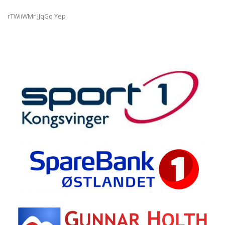
rTWiiWMr JJqGq Yep