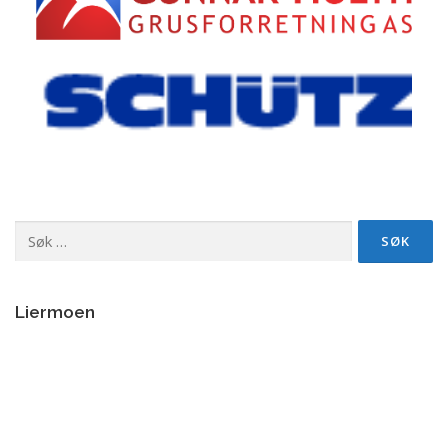
Søk
etter:
Liermoen