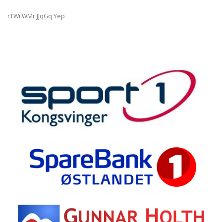
rTWiiWMr JJqGq Yep