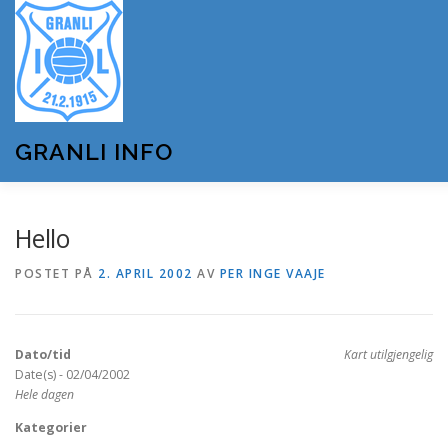
Gå
til
innhold
GRANLI INFO
HJEM
GRANLI IL
KUNSTSNØANLEGGET
Hello
POSTET PÅ
2. APRIL 2002
AV
PER INGE VAAJE
ANDRE LAG OG FORENINGER
ARRANGEMENTER
Dato/tid
Kart utilgjengelig
OM GRANLI INFO
Date(s) - 02/04/2002
Hele dagen
Kategorier