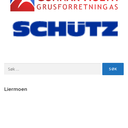
Søk
etter:
Liermoen