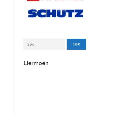
Søk
etter:
Liermoen