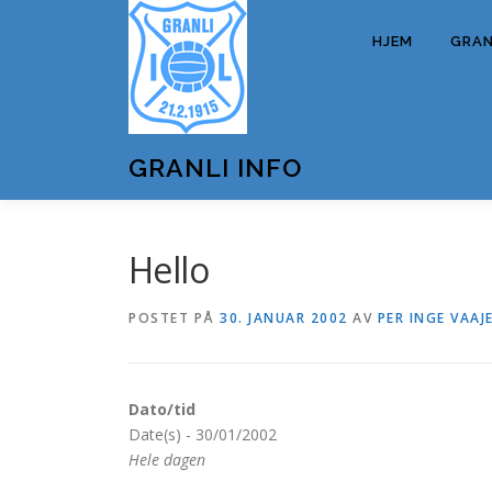
Gå
til
HJEM
GRANL
innhold
GRANLI INFO
Hello
POSTET PÅ
30. JANUAR 2002
AV
PER INGE VAAJ
Dato/tid
Date(s) - 30/01/2002
Hele dagen