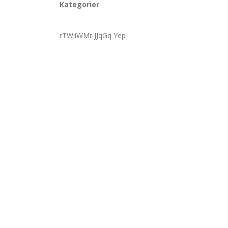
Kategorier
rTWiiWMr JJqGq Yep