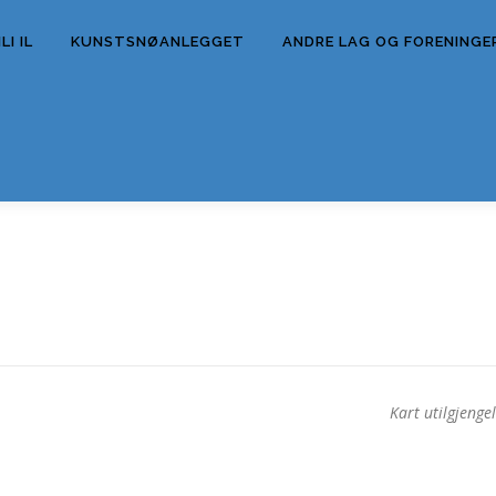
I IL
KUNSTSNØANLEGGET
ANDRE LAG OG FORENINGE
E
Kart utilgjengel