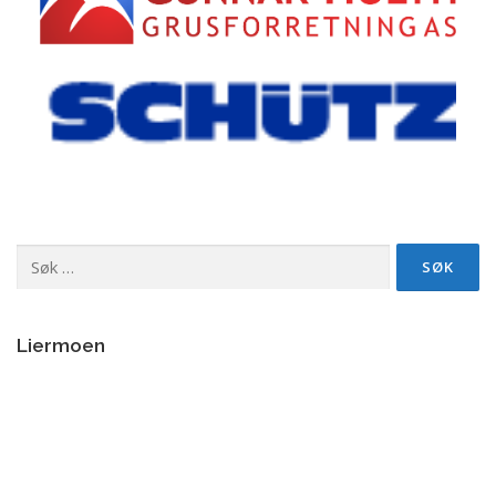
Søk
etter:
Liermoen