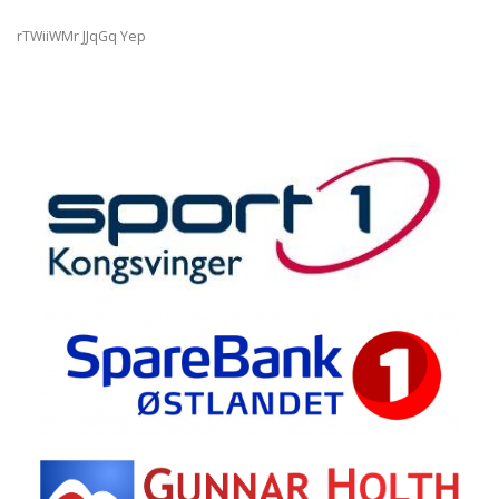
rTWiiWMr JJqGq Yep