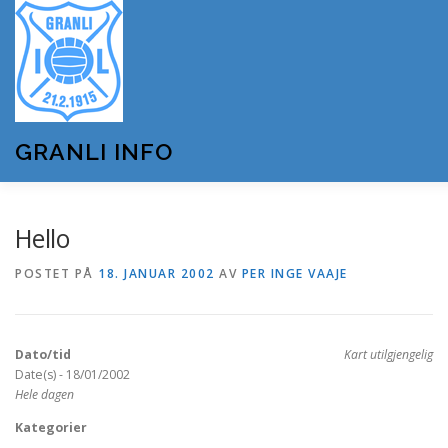
Gå
til
innhold
GRANLI INFO
HJEM
GRANLI IL
KUNSTSNØANLEGGET
Hello
POSTET PÅ
18. JANUAR 2002
AV
PER INGE VAAJE
ANDRE LAG OG FORENINGER
ARRANGEMENTER
Dato/tid
Kart utilgjengelig
OM GRANLI INFO
Date(s) - 18/01/2002
Hele dagen
Kategorier