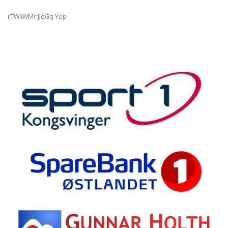
rTWiiWMr JJqGq Yep