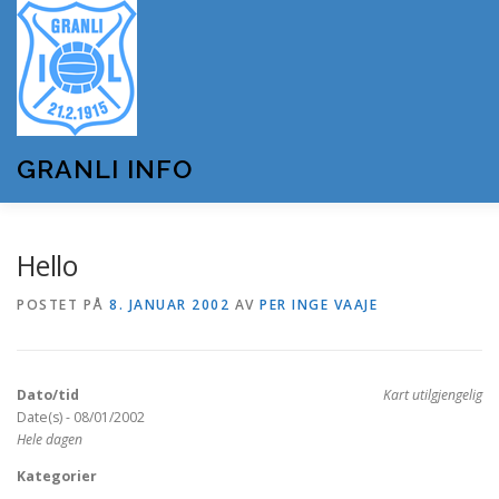
Gå
til
innhold
GRANLI INFO
HJEM
GRANLI IL
KUNSTSNØANLEGGET
Hello
POSTET PÅ
8. JANUAR 2002
AV
PER INGE VAAJE
ANDRE LAG OG FORENINGER
ARRANGEMENTER
Dato/tid
Kart utilgjengelig
OM GRANLI INFO
Date(s) - 08/01/2002
Hele dagen
Kategorier