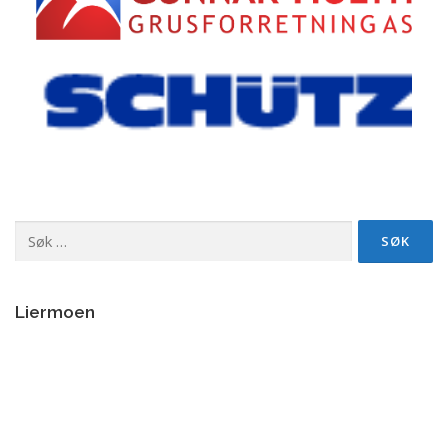
Søk
etter:
Liermoen