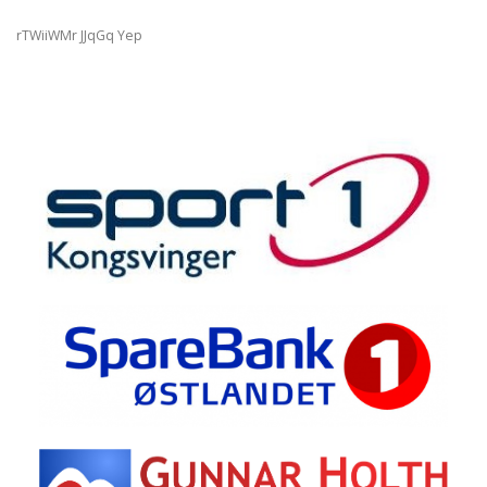
rTWiiWMr JJqGq Yep