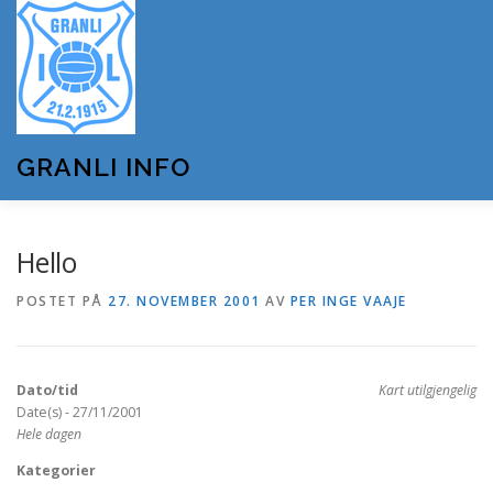
Gå
til
innhold
GRANLI INFO
HJEM
GRANLI IL
KUNSTSNØANLEGGET
Hello
POSTET PÅ
27. NOVEMBER 2001
AV
PER INGE VAAJE
ANDRE LAG OG FORENINGER
ARRANGEMENTER
Dato/tid
Kart utilgjengelig
OM GRANLI INFO
Date(s) - 27/11/2001
Hele dagen
Kategorier