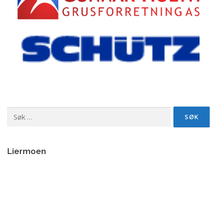
Søk
etter:
Liermoen