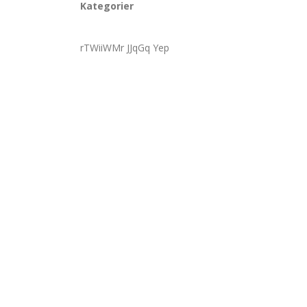
Kategorier
rTWiiWMr JJqGq Yep