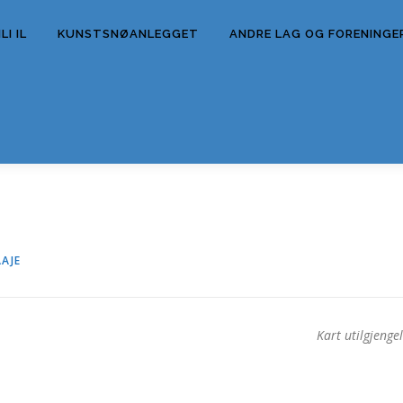
I IL
KUNSTSNØANLEGGET
ANDRE LAG OG FORENINGE
AAJE
Kart utilgjengel