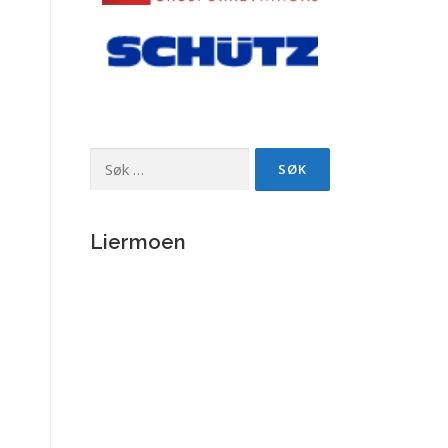
Søk
etter:
Liermoen