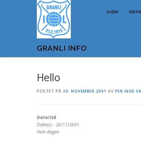
Gå
til
HJEM
GRANL
innhold
GRANLI INFO
Hello
POSTET PÅ
20. NOVEMBER 2001
AV
PER INGE V
Dato/tid
Date(s) - 20/11/2001
Hele dagen