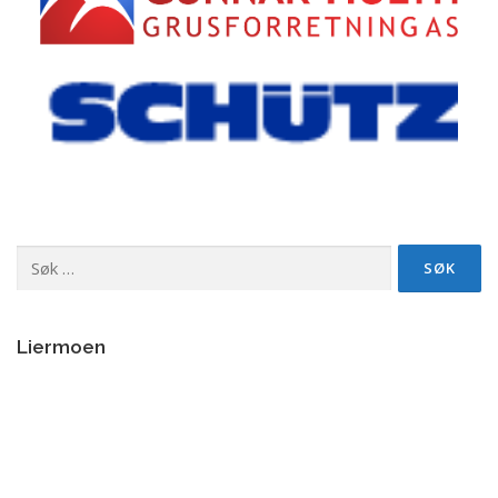
Søk
etter:
Liermoen