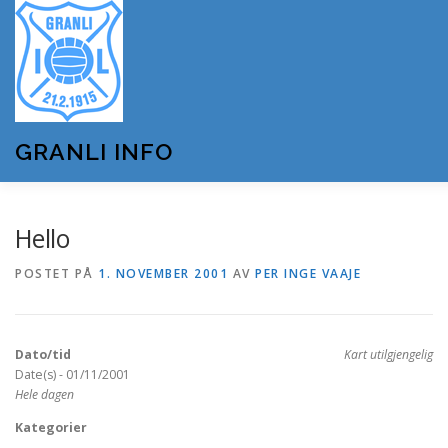
Gå
til
innhold
GRANLI INFO
HJEM
GRANLI IL
KUNSTSNØANLEGGET
Hello
POSTET PÅ
1. NOVEMBER 2001
AV
PER INGE VAAJE
ANDRE LAG OG FORENINGER
ARRANGEMENTER
Dato/tid
Kart utilgjengelig
OM GRANLI INFO
Date(s) - 01/11/2001
Hele dagen
Kategorier