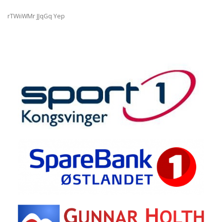
rTWiiWMr JJqGq Yep