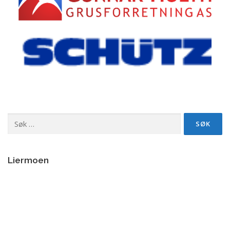
Søk
etter:
Liermoen