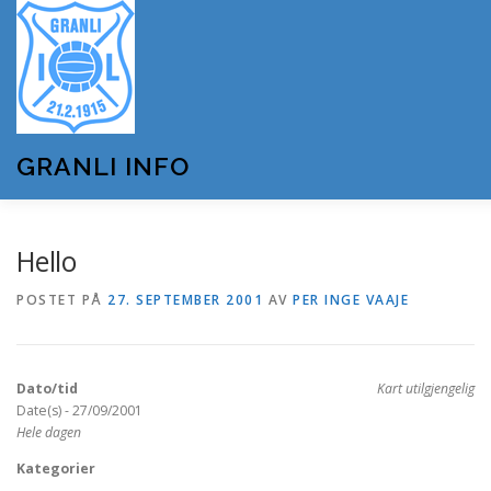
Gå
til
innhold
GRANLI INFO
HJEM
GRANLI IL
KUNSTSNØANLEGGET
Hello
POSTET PÅ
27. SEPTEMBER 2001
AV
PER INGE VAAJE
ANDRE LAG OG FORENINGER
ARRANGEMENTER
Dato/tid
Kart utilgjengelig
OM GRANLI INFO
Date(s) - 27/09/2001
Hele dagen
Kategorier