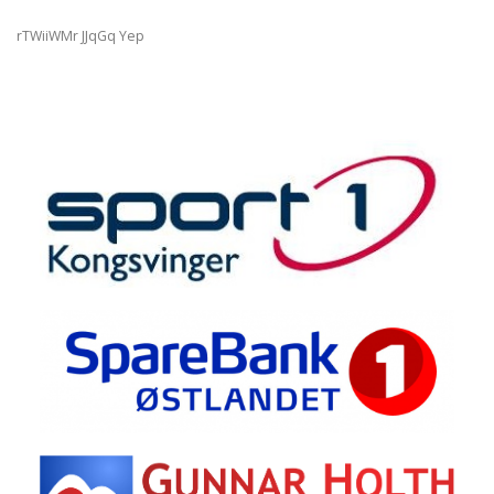
rTWiiWMr JJqGq Yep