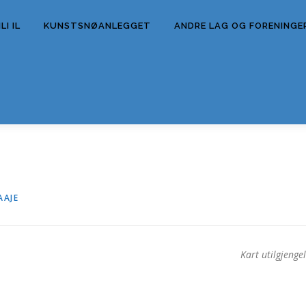
I IL
KUNSTSNØANLEGGET
ANDRE LAG OG FORENINGE
AAJE
Kart utilgjengel