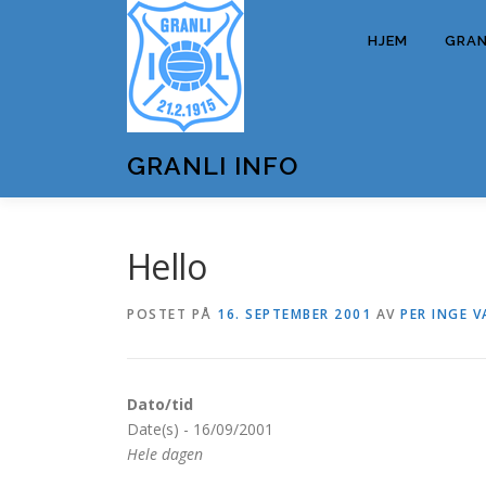
Gå
til
HJEM
GRANL
innhold
GRANLI INFO
Hello
POSTET PÅ
16. SEPTEMBER 2001
AV
PER INGE V
Dato/tid
Date(s) - 16/09/2001
Hele dagen