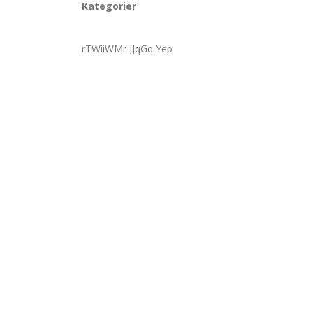
Kategorier
rTWiiWMr JJqGq Yep