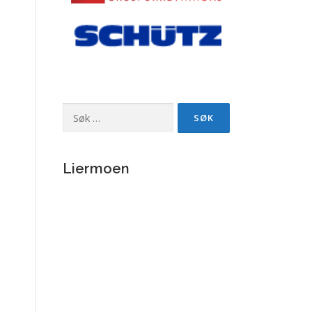
Søk
etter:
Liermoen