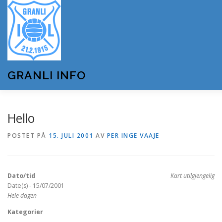
Gå
til
innhold
GRANLI INFO
HJEM
GRANLI IL
KUNSTSNØANLEGGET
Hello
POSTET PÅ
15. JULI 2001
AV
PER INGE VAAJE
ANDRE LAG OG FORENINGER
ARRANGEMENTER
Dato/tid
Kart utilgjengelig
OM GRANLI INFO
Date(s) - 15/07/2001
Hele dagen
Kategorier