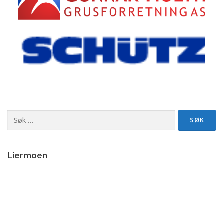
Søk
etter:
Liermoen