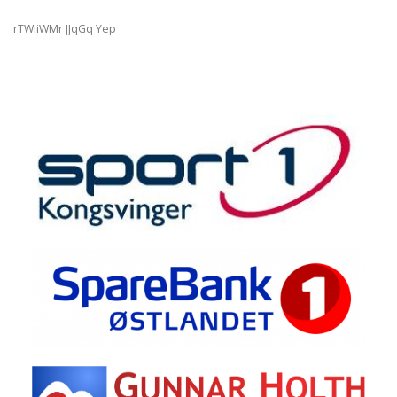
rTWiiWMr JJqGq Yep