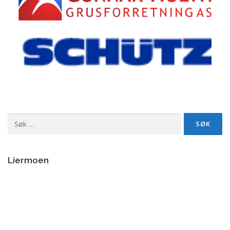
Søk
etter:
Liermoen