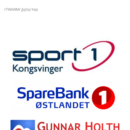
rTWiiWMr JJqGq Yep