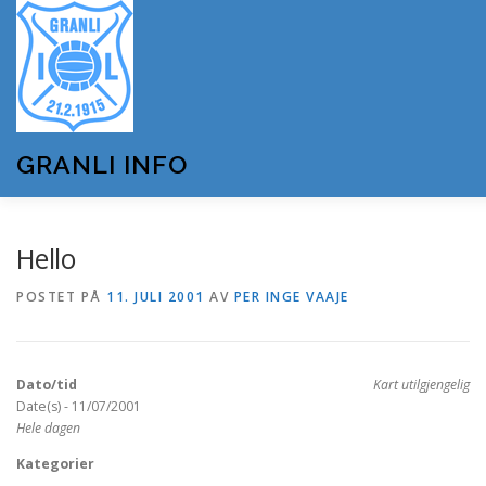
Gå
til
innhold
GRANLI INFO
HJEM
GRANLI IL
KUNSTSNØANLEGGET
Hello
POSTET PÅ
11. JULI 2001
AV
PER INGE VAAJE
ANDRE LAG OG FORENINGER
ARRANGEMENTER
Dato/tid
Kart utilgjengelig
OM GRANLI INFO
Date(s) - 11/07/2001
Hele dagen
Kategorier