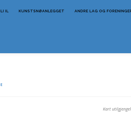
I IL
KUNSTSNØANLEGGET
ANDRE LAG OG FORENINGE
JE
Kart utilgjengel