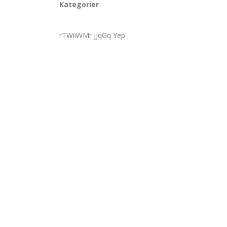
Kategorier
rTWiiWMr JJqGq Yep