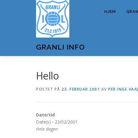
Gå
til
HJEM
GRANL
innhold
GRANLI INFO
Hello
POSTET PÅ
23. FEBRUAR 2001
AV
PER INGE VAA
Dato/tid
Date(s) - 23/02/2001
Hele dagen