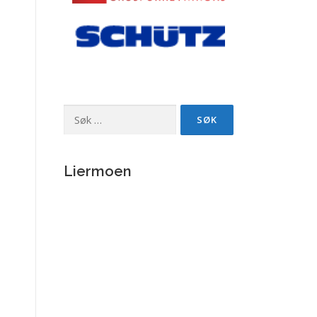
Søk
etter:
Liermoen