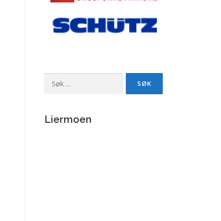
Søk
etter:
Liermoen