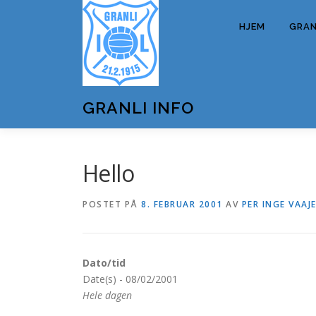
Gå
til
HJEM
GRANL
innhold
GRANLI INFO
Hello
POSTET PÅ
8. FEBRUAR 2001
AV
PER INGE VAAJ
Dato/tid
Date(s) - 08/02/2001
Hele dagen