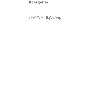
Kategorier
rTWiiWMr JJqGq Yep