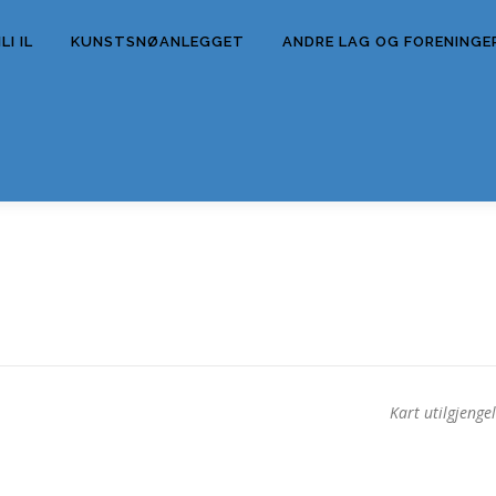
I IL
KUNSTSNØANLEGGET
ANDRE LAG OG FORENINGE
E
Kart utilgjengel