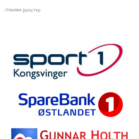
rTWiiWMr JJqGq Yep