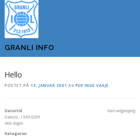
Gå
til
innhold
GRANLI INFO
HJEM
GRANLI IL
KUNSTSNØANLEGGET
Hello
POSTET PÅ
13. JANUAR 2001
AV
PER INGE VAAJE
ANDRE LAG OG FORENINGER
ARRANGEMENTER
Dato/tid
Kart utilgjengelig
OM GRANLI INFO
Date(s) - 13/01/2001
Hele dagen
Kategorier