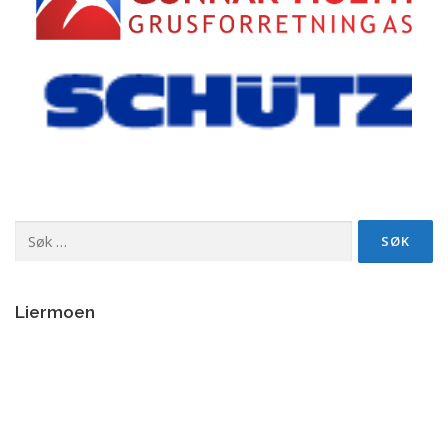
Søk
etter:
Liermoen