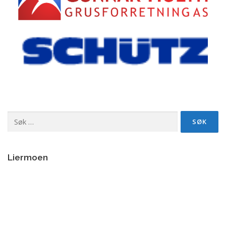
Søk
etter:
Liermoen