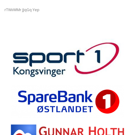
rTWiiWMr JJqGq Yep