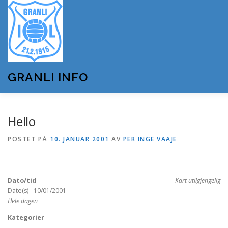
Gå
til
innhold
GRANLI INFO
HJEM
GRANLI IL
KUNSTSNØANLEGGET
Hello
POSTET PÅ
10. JANUAR 2001
AV
PER INGE VAAJE
ANDRE LAG OG FORENINGER
ARRANGEMENTER
Dato/tid
Kart utilgjengelig
OM GRANLI INFO
Date(s) - 10/01/2001
Hele dagen
Kategorier