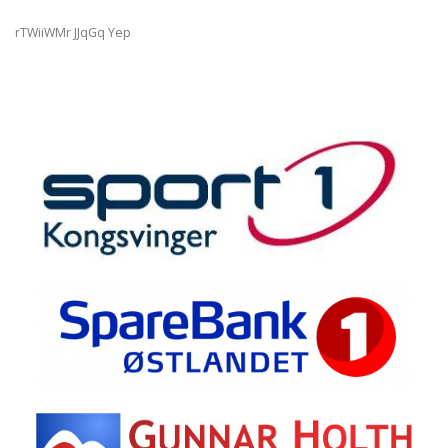
rTWiiWMr JJqGq Yep