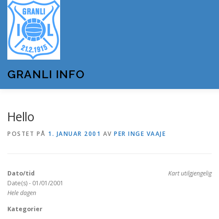
Gå
til
innhold
GRANLI INFO
HJEM
GRANLI IL
KUNSTSNØANLEGGET
Hello
POSTET PÅ
1. JANUAR 2001
AV
PER INGE VAAJE
ANDRE LAG OG FORENINGER
ARRANGEMENTER
Dato/tid
Kart utilgjengelig
OM GRANLI INFO
Date(s) - 01/01/2001
Hele dagen
Kategorier