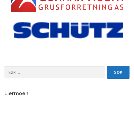
Søk
etter:
Liermoen