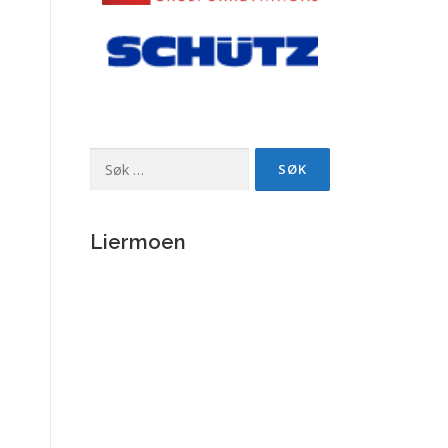
Søk
etter:
Liermoen