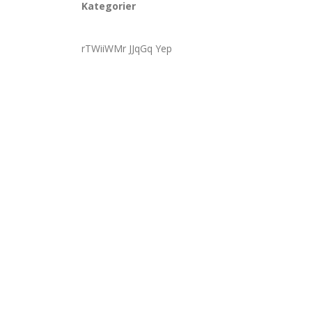
Kategorier
rTWiiWMr JJqGq Yep