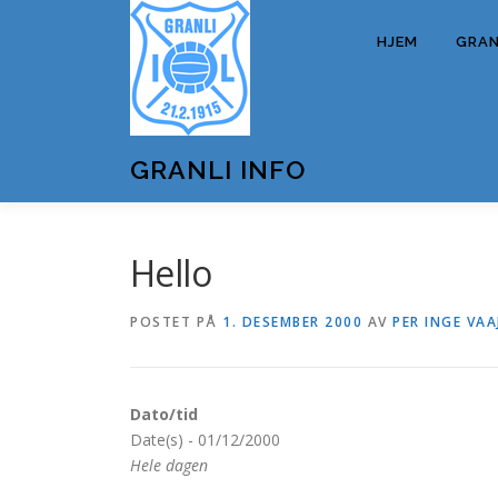
Gå
til
HJEM
GRANL
innhold
GRANLI INFO
Hello
POSTET PÅ
1. DESEMBER 2000
AV
PER INGE VAA
Dato/tid
Date(s) - 01/12/2000
Hele dagen