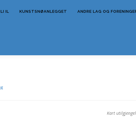
I IL
KUNSTSNØANLEGGET
ANDRE LAG OG FORENINGE
JE
Kart utilgjengel