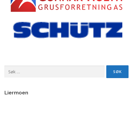
Søk
etter:
Liermoen