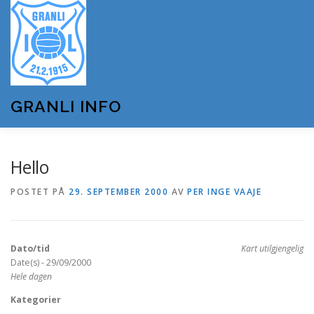
Gå
til
innhold
GRANLI INFO
HJEM
GRANLI IL
KUNSTSNØANLEGGET
Hello
POSTET PÅ
29. SEPTEMBER 2000
AV
PER INGE VAAJE
ANDRE LAG OG FORENINGER
ARRANGEMENTER
Dato/tid
Kart utilgjengelig
OM GRANLI INFO
Date(s) - 29/09/2000
Hele dagen
Kategorier