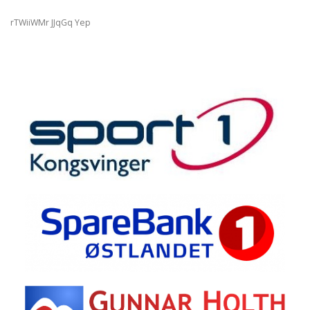
rTWiiWMr JJqGq Yep