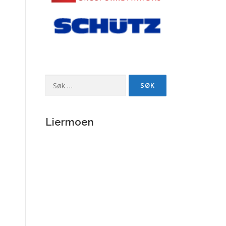
Søk
etter:
Liermoen