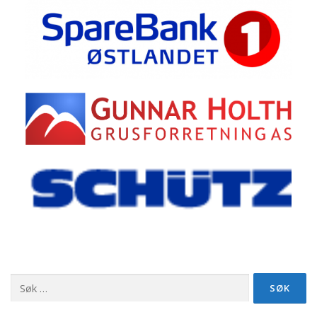
Søk
etter: