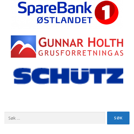
Søk
etter: